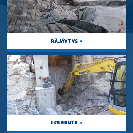
RÄJÄYTYS
»
LOUHINTA
»