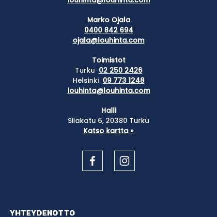
louhinta@louhinta.com
Marko Ojala
0400 842 694
ojala@louhinta.com
Toimistot
Turku
02 250 2426
Helsinki
09 773 1248
louhinta@louhinta.com
Halli
Silakatu 6, 20380 Turku
Katso kartta »
YHTEYDENOTTO