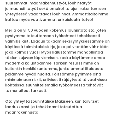
suuremmat maanrakennustyöt, louhintatyöt
ja maansiirtotyöt sekä omakotitalojen rakentamisen
yhteydessä vaadittavat louhinnat. Ammattitaitoimme
kattaa myös vaativammat erikoislouhintatyöt.
Meillä on yli 50 vuoden kokemus louhintatöistä, joten
pystymme toteuttamaan työkohteet tehokkaasti
valmiiksi asti. Laadun takaamiseksi yrityksessämme on
käytössä toimintakäsikirja, joka päivitetään vähintään
joka kolmas vuosi. Myös kalustomme mahdollistaa
töiden sujuvan läpiviemisen, koska käytämme omaa
modernia kalustoamme. Tärkein resurssimme on
kuitenkin henkilökuntamme, jonka ammattitaidosta
pidämme hyvää huolta. Töissämme pyrimme aina
minimoimaan riskit, erityisesti räjäytystöitä vaativissa
kohteissa, suunnittelemalla työkohteessa tehtävät
toimenpiteet tarkasti.
Ota yhteyttä Louhintaliike Mäkiseen, kun tarvitset
laadukkaasti ja tehokkaasti toteutettua
maanrakennusta!